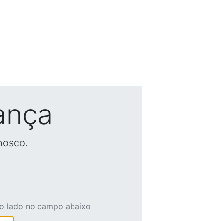
ança
nosco.
ao lado no campo abaixo