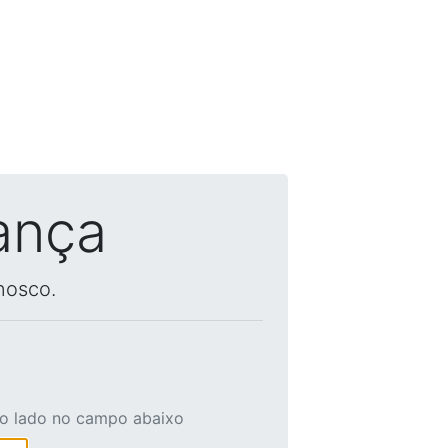
ança
nosco.
ao lado no campo abaixo