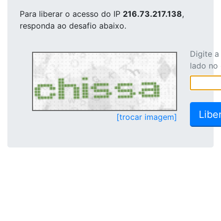
Para liberar o acesso
do IP
216.73.217.138
,
responda ao desafio abaixo.
Digite 
lado no
[trocar imagem]