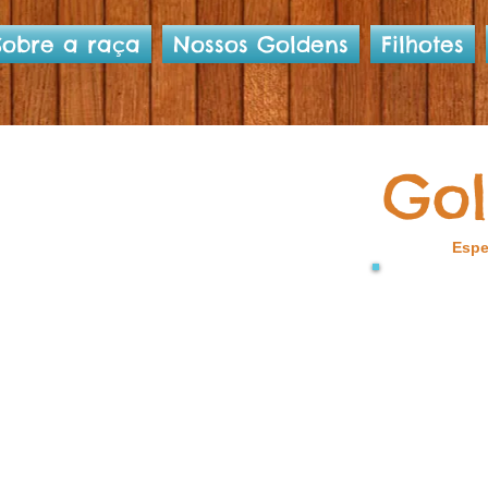
Sobre a raça
Nossos Goldens
Filhotes
Gol
Espe