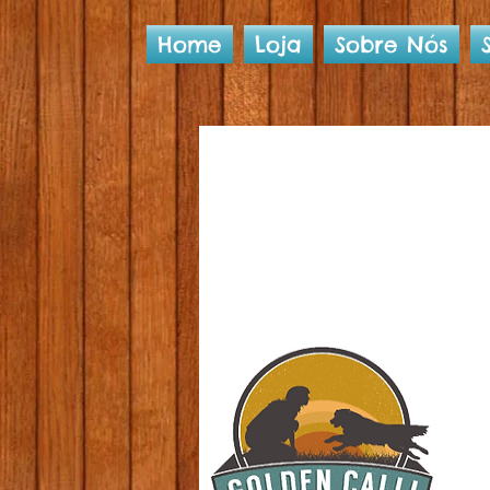
Home
Loja
Sobre Nós